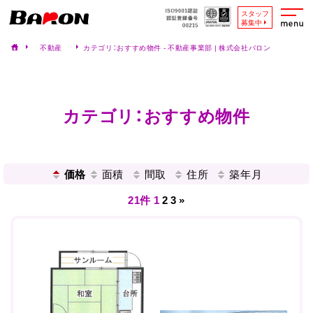
スタッフ
募集中
不動産
カテゴリ：おすすめ物件 - 不動産事業部 | 株式会社バロン
カテゴリ：おすすめ物件
価格
面積
間取
住所
築年月
21件
1
2
3
»